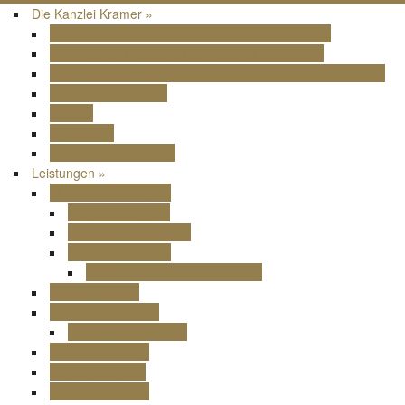
Die Kanzlei Kramer »
Chris Kramer Partner & Steuerberater Oldenburg
Jörg Kramer Partner & Rechtsanwalt Oldenburg
Bewertungen für Steuerberater Chris Kramer in Oldenburg
Kooperationspartner
Kontakt
Impressum
Datenschutzerklärung
Leistungen »
Übersicht Leistungen
Für Unternehmen
Für Ärzte / Apotheker
Existenzgründung
Fördermittel Existenzgründung
Steuerberatung
Finanzbuchhaltung
Digitale Buchführung
Lohnbuchhaltung
Jahresabschluss
Download Center