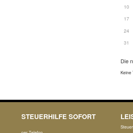
10
17
24
31
Die 
Keine 
STEUERHILFE SOFORT
LE
Steue
per Telefon