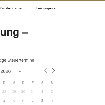
 Kanzlei Kramer »
Leistungen »
dung –
tige Steuertermine
D
M
D
F
S
S
28
29
30
31
1
2
8
4
5
6
7
9
Office 365
Outlook L