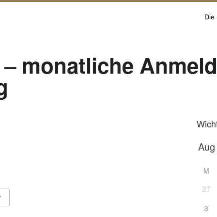
Die
 – monatliche Anmel
g
Wich
M
27
3
Google Kalender
iCalendar