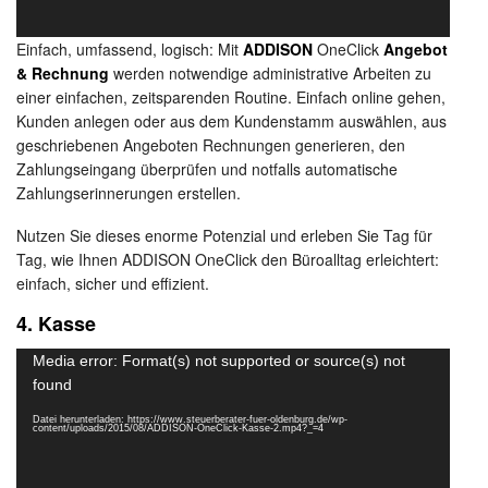
Einfach, umfassend, logisch: Mit
ADDISON
OneClick
Angebot
& Rechnung
werden notwendige administrative Arbeiten zu
einer einfachen, zeitsparenden Routine. Einfach online gehen,
Kunden anlegen oder aus dem Kundenstamm auswählen, aus
geschriebenen Angeboten Rechnungen generieren, den
Zahlungseingang überprüfen und notfalls automatische
Zahlungserinnerungen erstellen.
Nutzen Sie dieses enorme Potenzial und erleben Sie Tag für
Tag, wie Ihnen ADDISON OneClick den Büroalltag erleichtert:
einfach, sicher und effizient.
4. Kasse
Video-
Media error: Format(s) not supported or source(s) not
Player
found
Datei herunterladen: https://www.steuerberater-fuer-oldenburg.de/wp-
content/uploads/2015/08/ADDISON-OneClick-Kasse-2.mp4?_=4