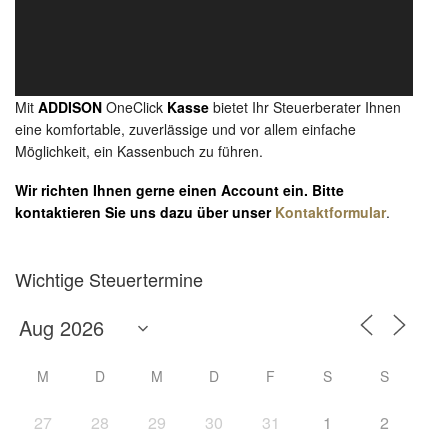
Mit
ADDISON
OneClick
Kasse
bietet Ihr Steuerberater Ihnen
eine komfortable, zuverlässige und vor allem einfache
Möglichkeit, ein Kassenbuch zu führen.
Wir richten Ihnen gerne einen Account ein. Bitte
kontaktieren Sie uns dazu über unser
Kontaktformular
.
Wichtige Steuertermine
M
D
M
D
F
S
S
27
28
29
30
31
1
2