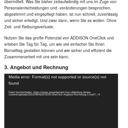
übermittelt. Was Sie bisher zeitaufwändig mit uns im Zuge von
Personalentscheidungen und -veränderungen besprochen,
abgestimmt und eingepflegt haben, ist nun schnell, zuverlässig
und sicher erledigt. Und zwar dann, wenn Sie es wollen. Ohne
Zeit- und Reibungsverluste.
Nutzen Sie das große Potenzial von ADDISON OneClick und
erleben Sie Tag für Tag, um wie viel einfacher Sie Ihren
Büroalltag gestalten können und wie sicher und effizient die
Zusammenarbeit mit uns sein kann.
3. Angebot und Rechnung
Video-
Media error: Format(s) not supported or source(s) not
Player
found
Datei herunterladen: https://www.steuerberater-fuer-oldenburg.de/wp-
content/uploads/2015/09/ADDISON-OneClick-Angebot-Rechnung-3.mp4?_=3