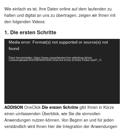
Wie einfach es ist, Ihre Daten online auf dem laufenden zu
halten und digital an uns zu übertragen, zeigen wir Ihnen mit
den folgenden Videos:
1. Die ersten Schritte
Video-
Media error: Format(s) not supported or source(s) not
Player
found
Datei herunterladen: https://www.steuerberater-fuer-oldenburg.de/wp-
content/uploads/2015/09/ADDISON-OneClick-Erste-Schritte-5-klein.mp4?_=1
ADDISON
OneClick
Die ersten Schritte
gibt Ihnen in Kürze
einen umfassenden Überblick, wie Sie die sinnvollen
Anwendungen nutzen können. Von Beginn an und für jeden
verständlich wird Ihnen hier die Integration der Anwendungen