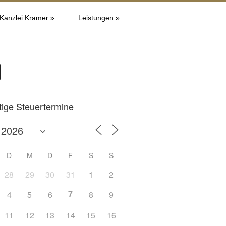
 Kanzlei Kramer »
Leistungen »
g
tige Steuertermine
D
M
D
F
S
S
28
29
30
31
1
2
7
4
5
6
8
9
Office 365
Outlook L
11
12
13
14
15
16