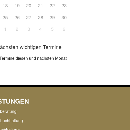
18
19
20
21
22
23
25
26
27
28
29
30
1
2
3
4
5
6
nächsten wichtigen Termine
Termine diesen und nächsten Monat
ISTUNGEN
rberatung
zbuchhaltung
uchhaltung