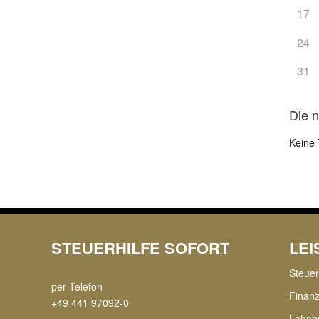
17
24
31
Die 
Keine 
STEUERHILFE SOFORT
LE
Steue
per Telefon
Finan
+49 441 97092-0
Lohnb