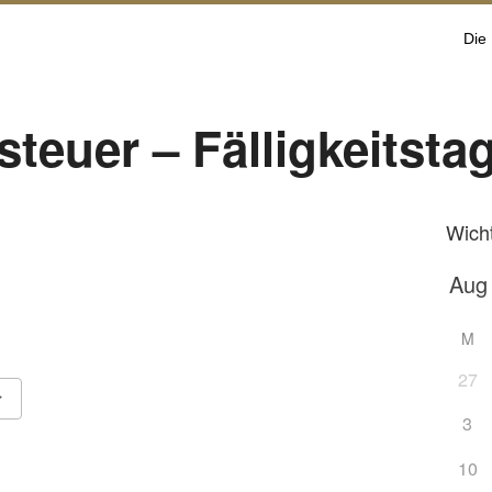
Die
euer – Fälligkeitsta
Wich
M
27
3
Google Kalender
iCalendar
10