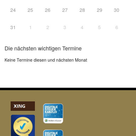
24
25
26
27
28
29
30
31
1
2
3
4
5
6
Die nächsten wichtigen Termine
Keine Termine diesen und nächsten Monat