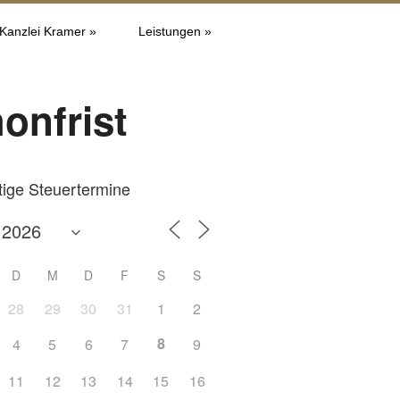
 Kanzlei Kramer »
Leistungen »
onfrist
tige Steuertermine
D
M
D
F
S
S
28
29
30
31
1
2
8
4
5
6
7
9
Office 365
Outlook L
11
12
13
14
15
16