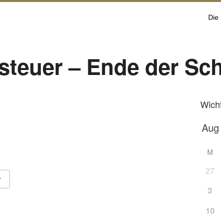
Die
teuer – Ende der Sch
Wich
M
27
3
Google Kalender
iCalendar
10