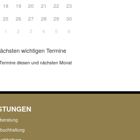
18
19
20
21
22
23
25
26
27
28
29
30
1
2
3
4
5
6
nächsten wichtigen Termine
Termine diesen und nächsten Monat
ISTUNGEN
rberatung
zbuchhaltung
uchhaltung