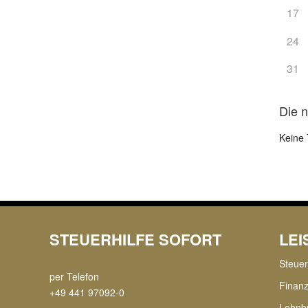
17
24
31
Die 
Keine 
STEUERHILFE SOFORT
LE
Steue
per Telefon
Finan
+49 441 97092-0
Lohnb