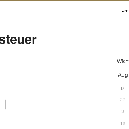
Die
steuer
Wich
M
27
3
Google Kalender
iCalendar
10