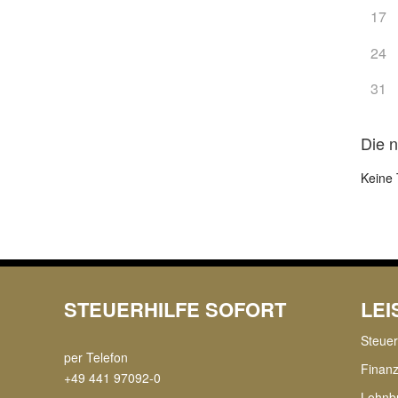
17
24
31
Die 
Keine 
STEUERHILFE SOFORT
LE
Steue
per Telefon
Finan
+49 441 97092-0
Lohnb