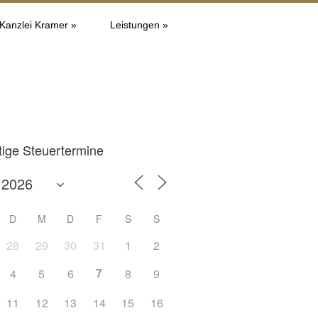
 Kanzlei Kramer »
Leistungen »
tige Steuertermine
D
M
D
F
S
S
28
29
30
31
1
2
7
4
5
6
8
9
Office 365
Outlook L
11
12
13
14
15
16