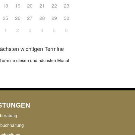
18
19
20
21
22
23
25
26
27
28
29
30
1
2
3
4
5
6
nächsten wichtigen Termine
Termine diesen und nächsten Monat
ISTUNGEN
rberatung
zbuchhaltung
uchhaltung