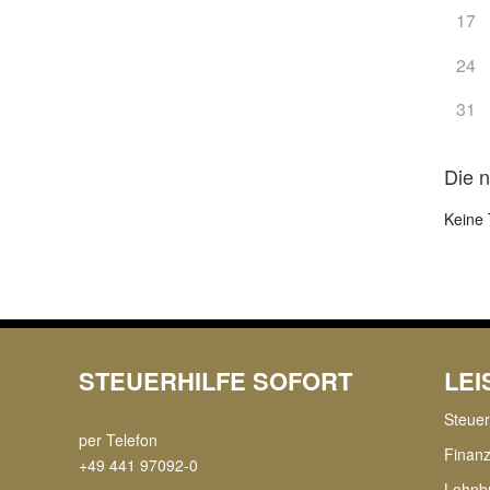
17
24
31
Die 
Keine 
STEUERHILFE SOFORT
LE
Steue
per Telefon
Finan
+49 441 97092-0
Lohnb