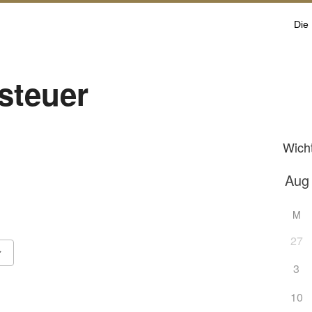
Die
steuer
Wich
M
27
3
Google Kalender
iCalendar
10