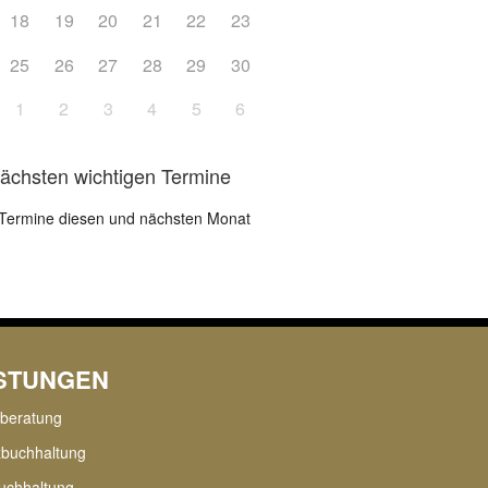
18
19
20
21
22
23
25
26
27
28
29
30
1
2
3
4
5
6
nächsten wichtigen Termine
Termine diesen und nächsten Monat
ISTUNGEN
rberatung
zbuchhaltung
uchhaltung