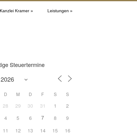
 Kanzlei Kramer »
Leistungen »
tige Steuertermine
D
M
D
F
S
S
28
29
30
31
1
2
7
4
5
6
8
9
Office 365
Outlook L
11
12
13
14
15
16