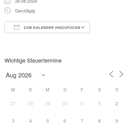
26.08.2024
Ganztägig
ZUM KALENDER HINZUFÜGEN
ICS herunterladen
Google Kalender
Wichtige Steuertermine
M
D
M
D
F
S
S
27
28
29
30
31
1
2
3
4
5
6
7
8
9