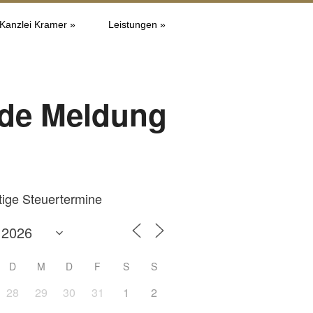
 Kanzlei Kramer »
Leistungen »
de Meldung
tige Steuertermine
D
M
D
F
S
S
28
29
30
31
1
2