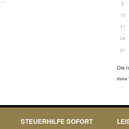
3
Google Kalender
iCalendar
10
17
24
31
Die 
Keine 
STEUERHILFE SOFORT
LE