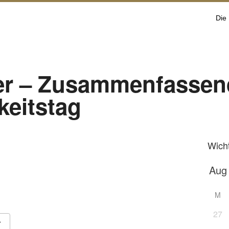
Die
er – Zusammenfassen
keitstag
Wich
M
27