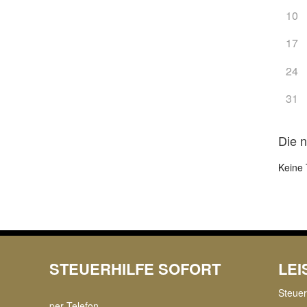
10
17
24
31
Die 
Keine 
STEUERHILFE SOFORT
LE
Steue
per Telefon