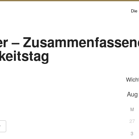
Die
er – Zusammenfassen
keitstag
Wich
M
27
3
Google Kalender
iCalendar