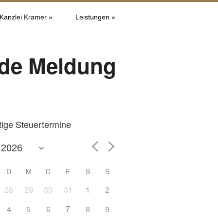
 Kanzlei Kramer »
Leistungen »
de Meldung
tige Steuertermine
D
M
D
F
S
S
28
29
30
31
1
2
7
4
5
6
8
9
Office 365
Outlook L