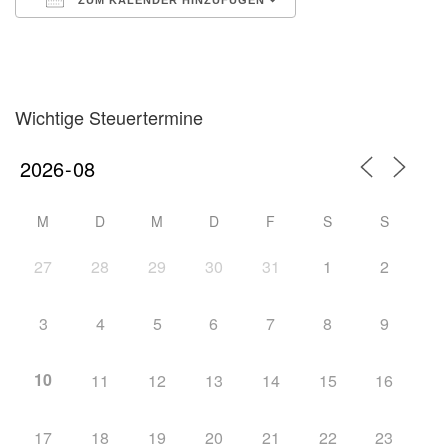
ZUM KALENDER HINZUFÜGEN
ICS herunterladen
Google Kalender
iCalendar
Office 365
Outlook Live
Wichtige Steuertermine
M
D
M
D
F
S
S
27
28
29
30
31
1
2
3
4
5
6
7
8
9
10
11
12
13
14
15
16
17
18
19
20
21
22
23