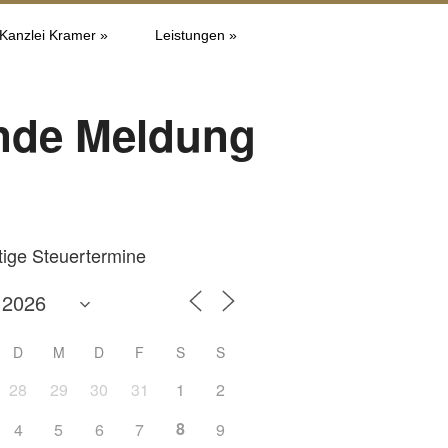
 Kanzlei Kramer »
Leistungen »
nde Meldung
tige Steuertermine
D
M
D
F
S
S
28
29
30
31
1
2
8
4
5
6
7
9
Office 365
Outlook L