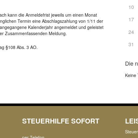
10
nach kann die Anmeldefrist jeweils um einen Monat
17
ünglichen Termin eine Abschlagszahlung von 1/11 der
angegangene Kalenderjahr angemeldet und geleistet
24
i der Zusammenfassenden Meldung.
31
Tag §108 Abs. 3 AO.
Die 
Keine 
STEUERHILFE SOFORT
LE
Steue
per Telefon