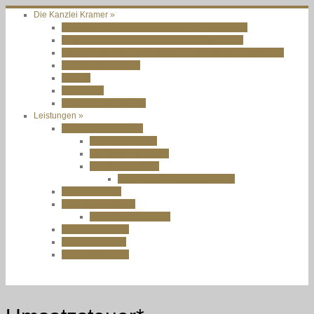
Die Kanzlei Kramer »
Chris Kramer Partner & Steuerberater Oldenburg
Jörg Kramer Partner & Rechtsanwalt Oldenburg
Bewertungen für Steuerberater Chris Kramer in Oldenburg
Kooperationspartner
Kontakt
Impressum
Datenschutzerklärung
Leistungen »
Übersicht Leistungen
Für Unternehmen
Für Ärzte / Apotheker
Existenzgründung
Fördermittel Existenzgründung
Steuerberatung
Finanzbuchhaltung
Digitale Buchführung
Lohnbuchhaltung
Jahresabschluss
Download Center