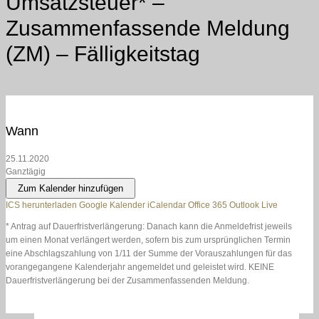
Umsatzsteuer* –
Zusammenfassende Meldung
(ZM) – Fälligkeitstag
Wann
25.11.2020
Ganztägig
Zum Kalender hinzufügen
ICS herunterladen
Google Kalender
iCalendar
Office 365
Outlook Live
* Antrag auf Dauerfristverlängerung: Danach kann die Anmeldefrist jeweils
um einen Monat verlängert werden, sofern bis zum ursprünglichen Termin
eine Abschlagszahlung von 1/11 der Summe der Vorauszahlungen für das
vorangegangene Kalenderjahr angemeldet und geleistet wird. KEINE
Dauerfristverlängerung bei der Zusammenfassenden Meldung.