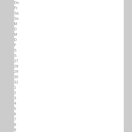
Do.
Fr.
Sa.
So.
M
D
M
D
F
S
S
27
28
29
30
31
1
2
3
4
5
6
7
8
9