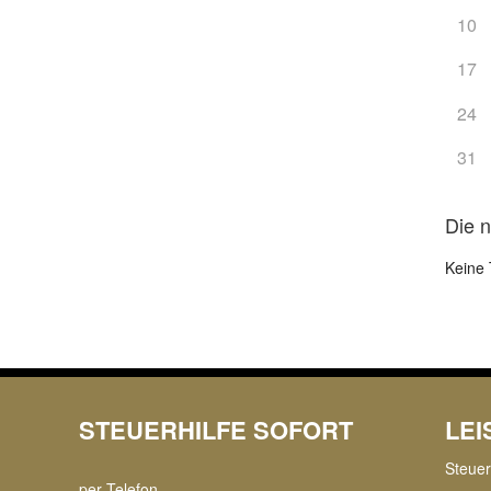
10
17
24
31
Die 
Keine 
STEUERHILFE SOFORT
LE
Steue
per Telefon