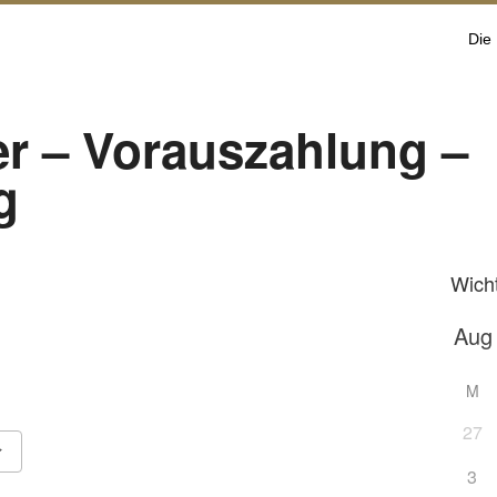
Die
r – Vorauszahlung –
g
Wich
M
27
3
Google Kalender
iCalendar