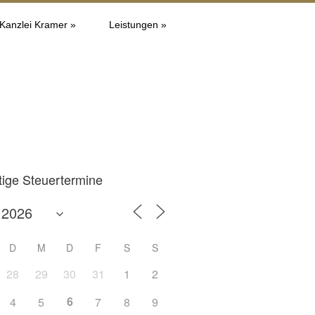
 Kanzlei Kramer »
Leistungen »
tige Steuertermine
D
M
D
F
S
S
28
29
30
31
1
2
6
4
5
7
8
9
Office 365
Outlook L