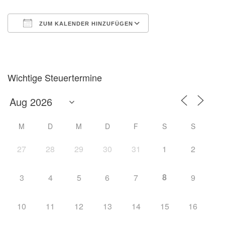
ZUM KALENDER HINZUFÜGEN
ICS herunterladen
Google Kalender
Wichtige Steuertermine
M
D
M
D
F
S
S
27
28
29
30
31
1
2
8
3
4
5
6
7
9
10
11
12
13
14
15
16