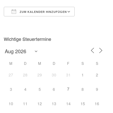
ZUM KALENDER HINZUFÜGEN
ICS herunterladen
Google Kalender
Wichtige Steuertermine
M
D
M
D
F
S
S
27
28
29
30
31
1
2
7
3
4
5
6
8
9
10
11
12
13
14
15
16