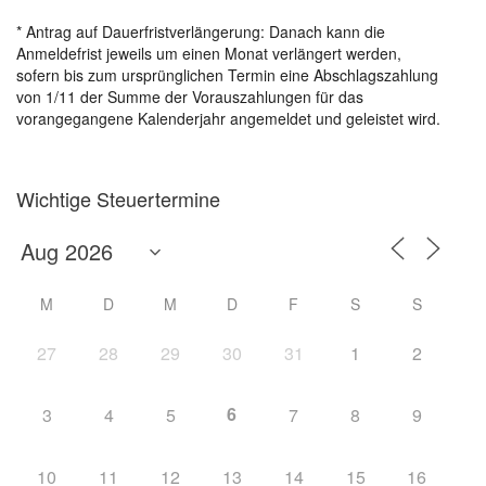
* Antrag auf Dauerfristverlängerung: Danach kann die
Anmeldefrist jeweils um einen Monat verlängert werden,
sofern bis zum ursprünglichen Termin eine Abschlagszahlung
von 1/11 der Summe der Vorauszahlungen für das
vorangegangene Kalenderjahr angemeldet und geleistet wird.
Wichtige Steuertermine
M
D
M
D
F
S
S
27
28
29
30
31
1
2
6
3
4
5
7
8
9
10
11
12
13
14
15
16