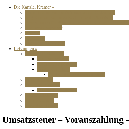
Die Kanzlei Kramer »
Chris Kramer Partner & Steuerberater Oldenburg
Jörg Kramer Partner & Rechtsanwalt Oldenburg
Bewertungen für Steuerberater Chris Kramer in Oldenbu
Kooperationspartner
Kontakt
Impressum
Datenschutzerklärung
Leistungen »
Übersicht Leistungen
Für Unternehmen
Für Ärzte / Apotheker
Existenzgründung
Fördermittel Existenzgründung
Steuerberatung
Finanzbuchhaltung
Digitale Buchführung
Lohnbuchhaltung
Jahresabschluss
Download Center
Umsatzsteuer – Vorauszahlung –