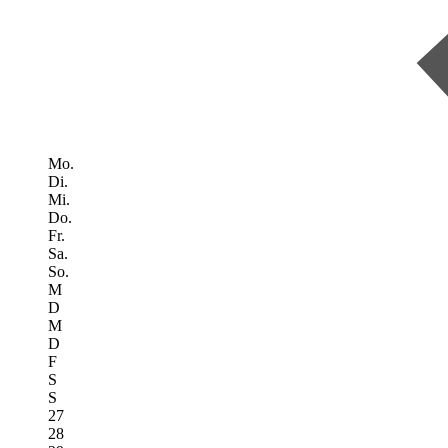
Mo.
Di.
Mi.
Do.
Fr.
Sa.
So.
M
D
M
D
F
S
S
27
28