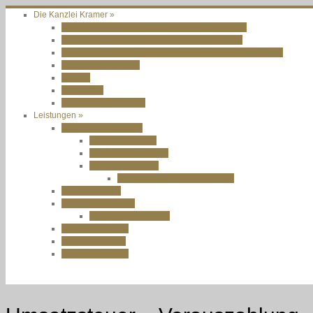
Die Kanzlei Kramer »
Chris Kramer Partner & Steuerberater Oldenburg
Jörg Kramer Partner & Rechtsanwalt Oldenburg
Bewertungen für Steuerberater Chris Kramer in Oldenburg
Kooperationspartner
Kontakt
Impressum
Datenschutzerklärung
Leistungen »
Übersicht Leistungen
Für Unternehmen
Für Ärzte / Apotheker
Existenzgründung
Fördermittel Existenzgründung
Steuerberatung
Finanzbuchhaltung
Digitale Buchführung
Lohnbuchhaltung
Jahresabschluss
Download Center