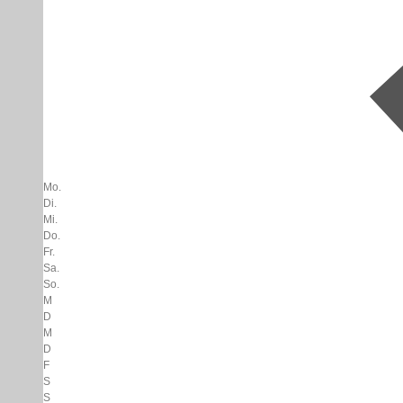
Mo.
Di.
Mi.
Do.
Fr.
Sa.
So.
M
D
M
D
F
S
S