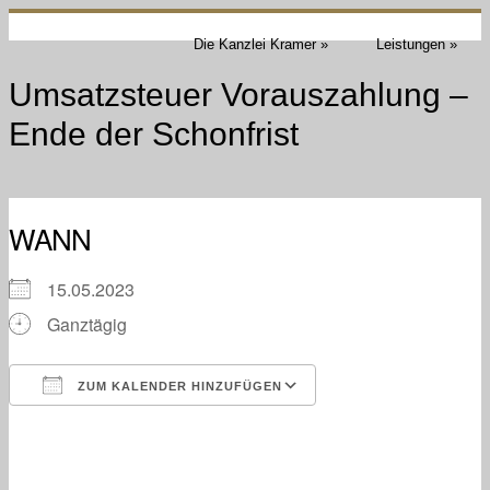
Die Kanzlei Kramer »
Leistungen »
Umsatzsteuer Vorauszahlung –
Ende der Schonfrist
WANN
15.05.2023
Ganztägig
ZUM KALENDER HINZUFÜGEN
ICS herunterladen
Google Kalender
iCalendar
Office 365
Outlook Live