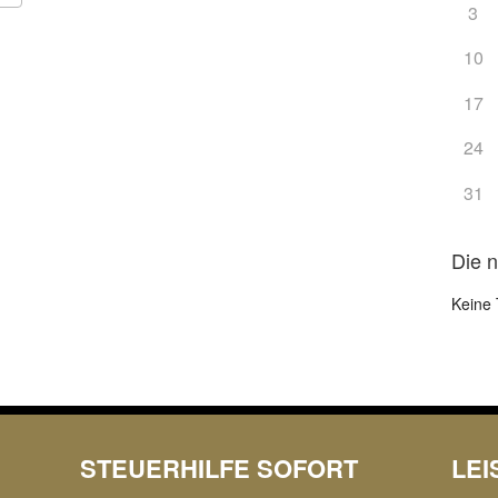
3
Google Kalender
iCalendar
10
17
24
31
Die 
Keine 
STEUERHILFE SOFORT
LE