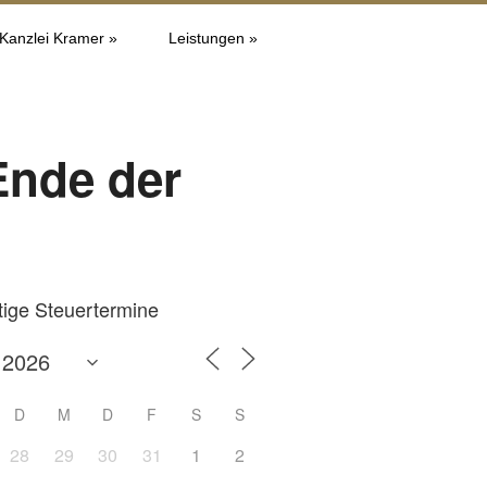
 Kanzlei Kramer »
Leistungen »
Ende der
tige Steuertermine
D
M
D
F
S
S
28
29
30
31
1
2