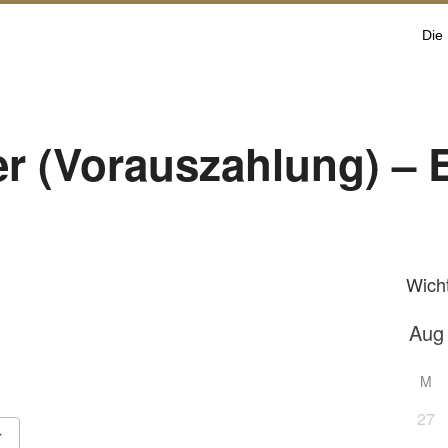
Die
r (Vorauszahlung) – 
Wich
M
27