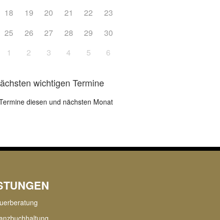
18
19
20
21
22
23
25
26
27
28
29
30
1
2
3
4
5
6
nächsten wichtigen Termine
Termine diesen und nächsten Monat
ISTUNGEN
uerberatung
anzbuchhaltung