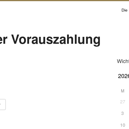
Die
r Vorauszahlung
Wich
M
27
3
ook Live
10