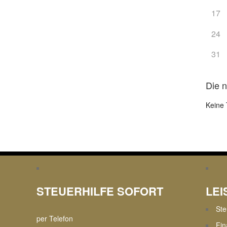
17
24
31
Die 
Keine 
STEUERHILFE SOFORT
LE
Ste
per Telefon
Fin