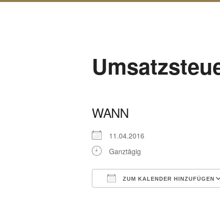
Umsatzsteue
WANN
11.04.2016
Ganztägig
ZUM KALENDER HINZUFÜGEN
ICS herunterladen
Google Kalender
iCalendar
Office 365
Outl