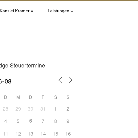
 Kanzlei Kramer »
Leistungen »
tige Steuertermine
D
M
D
F
S
S
28
29
30
31
1
2
6
4
5
7
8
9
11
12
13
14
15
16