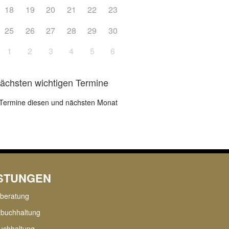
18
19
20
21
22
23
25
26
27
28
29
30
1
2
3
4
5
6
nächsten wichtigen Termine
Termine diesen und nächsten Monat
ISTUNGEN
rberatung
zbuchhaltung
uchhaltung