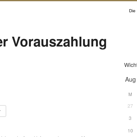
Die
r Vorauszahlung
Wich
M
27
3
Google Kalender
iCalendar
10