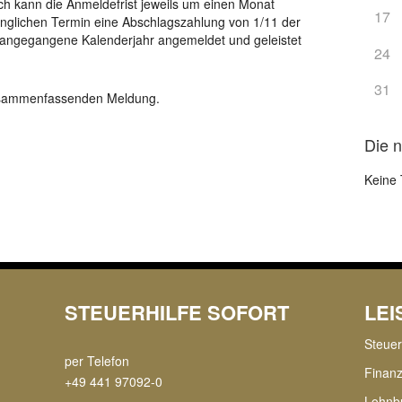
ch kann die Anmeldefrist jeweils um einen Monat
17
ünglichen Termin eine Abschlagszahlung von 1/11 der
angegangene Kalenderjahr angemeldet und geleistet
24
31
Zusammenfassenden Meldung.
Die 
Keine 
STEUERHILFE SOFORT
LE
Steue
per Telefon
Finan
+49 441 97092-0
Lohnb