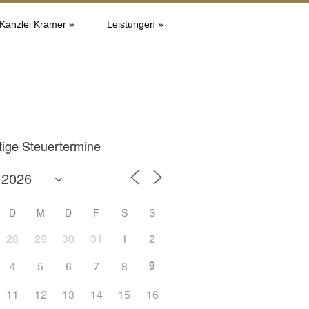
 Kanzlei Kramer »
Leistungen »
tige Steuertermine
D
M
D
F
S
S
28
29
30
31
1
2
9
4
5
6
7
8
Office 365
Outlook L
11
12
13
14
15
16