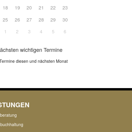
18
19
20
21
22
23
25
26
27
28
29
30
1
2
3
4
5
6
nächsten wichtigen Termine
Termine diesen und nächsten Monat
ISTUNGEN
rberatung
zbuchhaltung