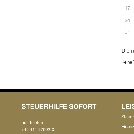
17
24
31
Die 
Keine 
STEUERHILFE SOFORT
LE
Steue
per Telefon
Finan
+49 441 97092-0