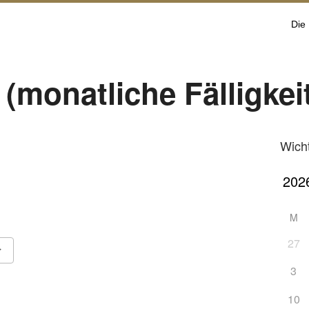
Die
(monatliche Fälligkei
Wich
M
27
3
ook Live
10