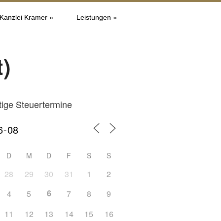
 Kanzlei Kramer »
Leistungen »
t)
tige Steuertermine
D
M
D
F
S
S
28
29
30
31
1
2
6
4
5
7
8
9
11
12
13
14
15
16