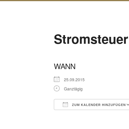
Stromsteuer 
WANN
25.09.2015
Ganztägig
ZUM KALENDER HINZUFÜGEN
ICS herunterladen
Google Kalender
iCalendar
Office 365
Outl