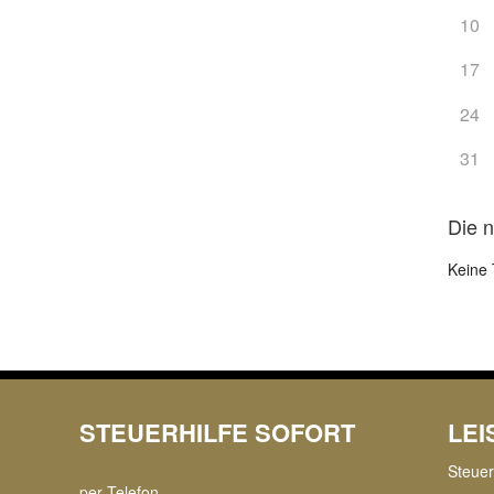
10
17
24
31
Die 
Keine 
STEUERHILFE SOFORT
LE
Steue
per Telefon