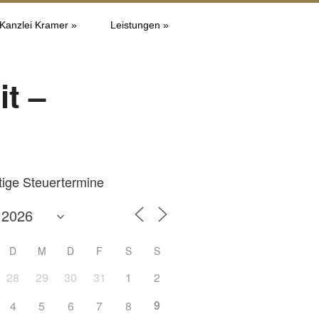
 Kanzlei Kramer »
Leistungen »
it –
tige Steuertermine
D
M
D
F
S
S
28
29
30
31
1
2
9
4
5
6
7
8
Office 365
Outlook L