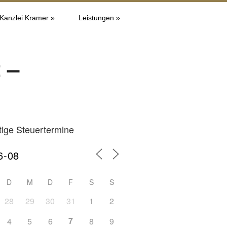
 Kanzlei Kramer »
Leistungen »
 –
tige Steuertermine
D
M
D
F
S
S
28
29
30
31
1
2
7
4
5
6
8
9