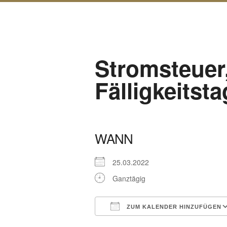
Stromsteuer,
Fälligkeitsta
WANN
25.03.2022
Ganztägig
ZUM KALENDER HINZUFÜGEN
ICS herunterladen
Google Kalender
iCalendar
Office 365
Outl