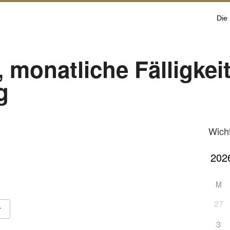
Die
 monatliche Fälligkeit
g
Wich
M
27
3
ook Live