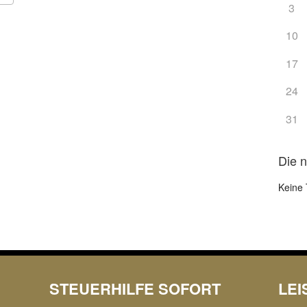
3
Google Kalender
iCalendar
10
17
24
31
Die 
Keine 
STEUERHILFE SOFORT
LE