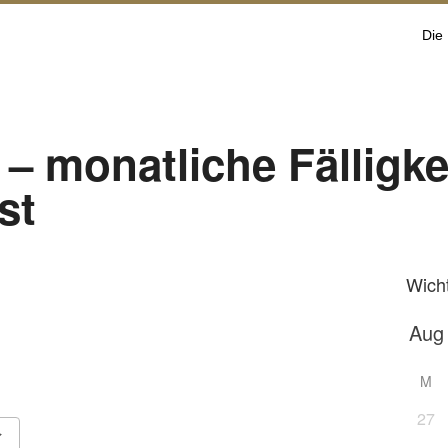
Die
– monatliche Fälligke
st
Wich
M
27