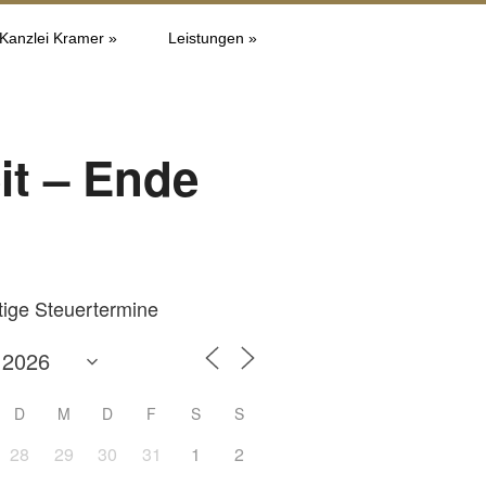
 Kanzlei Kramer »
Leistungen »
it – Ende
tige Steuertermine
D
M
D
F
S
S
28
29
30
31
1
2