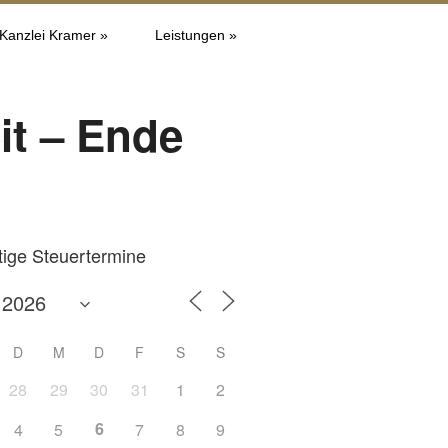
 Kanzlei Kramer »
Leistungen »
it – Ende
tige Steuertermine
D
M
D
F
S
S
28
29
30
31
1
2
6
4
5
7
8
9
Office 365
Outlook L