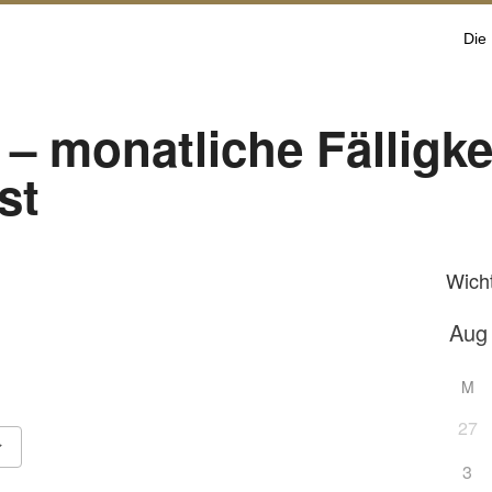
Die
– monatliche Fälligke
st
Wich
M
27
3
Google Kalender
iCalendar