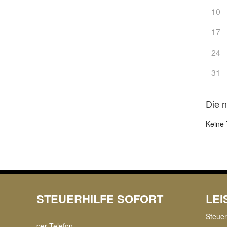
10
17
24
31
Die 
Keine 
STEUERHILFE SOFORT
LE
Steue
per Telefon