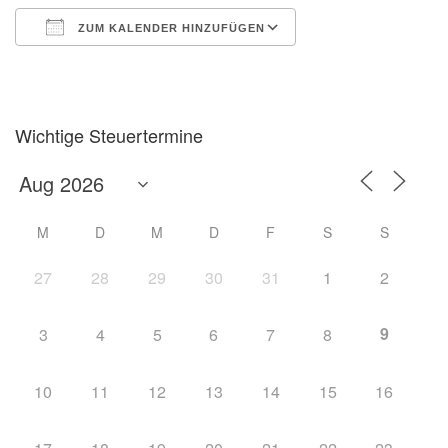
ZUM KALENDER HINZUFÜGEN
ICS herunterladen
Google Kalender
Wichtige Steuertermine
M
D
M
D
F
S
S
27
28
29
30
31
1
2
9
3
4
5
6
7
8
10
11
12
13
14
15
16