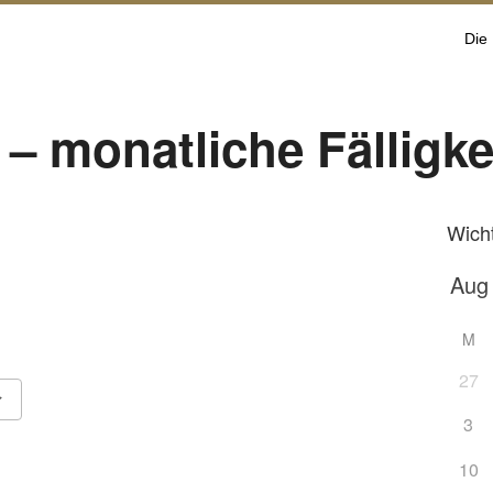
Die
– monatliche Fälligke
Wich
M
27
3
Google Kalender
iCalendar
10