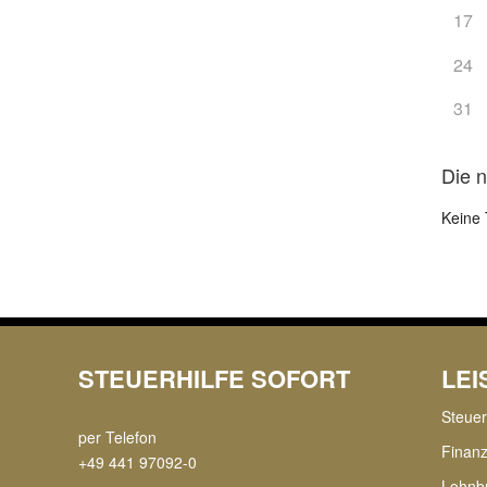
17
24
31
Die 
Keine 
STEUERHILFE SOFORT
LE
Steue
per Telefon
Finan
+49 441 97092-0
Lohnb