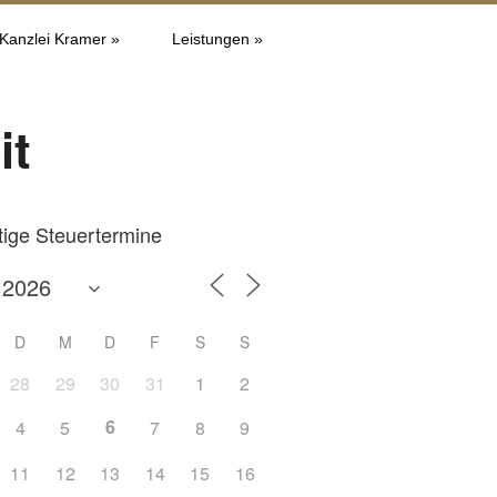
 Kanzlei Kramer »
Leistungen »
it
tige Steuertermine
D
M
D
F
S
S
28
29
30
31
1
2
6
4
5
7
8
9
Office 365
Outlook L
11
12
13
14
15
16