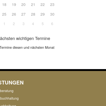
18
19
20
21
22
23
25
26
27
28
29
30
1
2
3
4
5
6
nächsten wichtigen Termine
Termine diesen und nächsten Monat
ISTUNGEN
rberatung
zbuchhaltung
uchhaltung