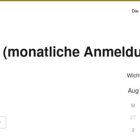
Die
 (monatliche Anmeld
Wich
M
27
3
Google Kalender
iCalendar