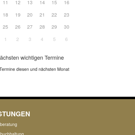
11
12
13
14
15
16
18
19
20
21
22
23
25
26
27
28
29
30
1
2
3
4
5
6
nächsten wichtigen Termine
Termine diesen und nächsten Monat
ISTUNGEN
rberatung
zbuchhaltung