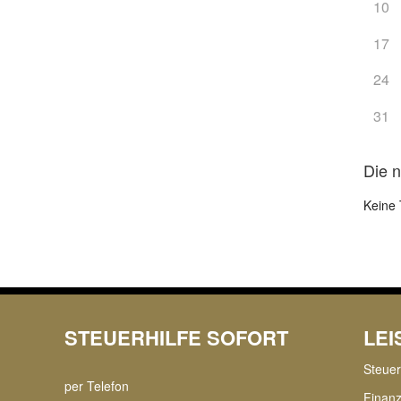
10
17
24
31
Die 
Keine 
STEUERHILFE SOFORT
LE
Steue
per Telefon
Finan