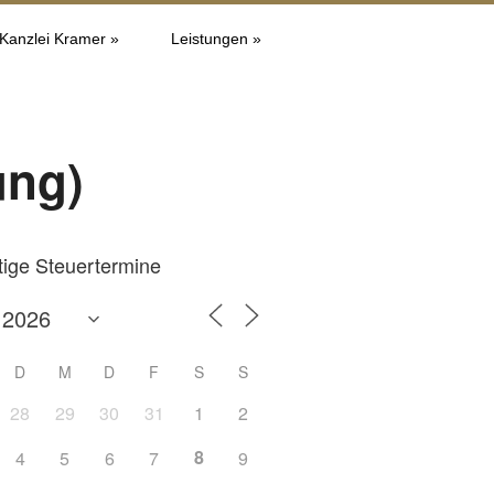
 Kanzlei Kramer »
Leistungen »
ung)
tige Steuertermine
D
M
D
F
S
S
28
29
30
31
1
2
8
4
5
6
7
9
Office 365
Outlook L