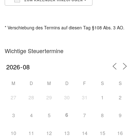
ZUM KALENDER HINZUFÜGEN
ICS herunterladen
Google Kalender
iCalendar
Office 365
Outlook Live
* Verschiebung des Termins auf diesen Tag §108 Abs. 3 AO.
Wichtige Steuertermine
M
D
M
D
F
S
S
27
28
29
30
31
1
2
6
3
4
5
7
8
9
10
11
12
13
14
15
16