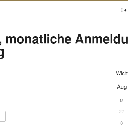
Die
, monatliche Anmeld
g
Wich
M
27
3
Google Kalender
iCalendar