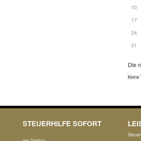
10
17
24
31
Die 
Keine 
STEUERHILFE SOFORT
LE
Steue
per Telefon