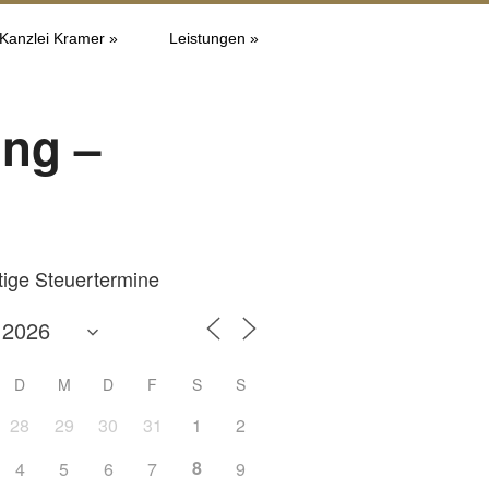
 Kanzlei Kramer »
Leistungen »
ung –
tige Steuertermine
D
M
D
F
S
S
28
29
30
31
1
2
8
4
5
6
7
9
Office 365
Outlook L