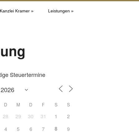
 Kanzlei Kramer »
Leistungen »
dung
tige Steuertermine
D
M
D
F
S
S
28
29
30
31
1
2
8
4
5
6
7
9
Office 365
Outlook L