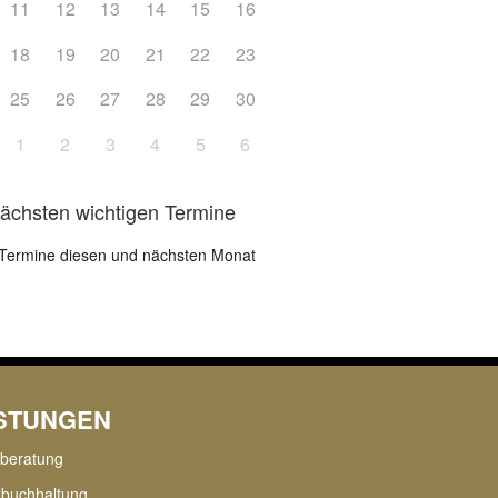
11
12
13
14
15
16
18
19
20
21
22
23
25
26
27
28
29
30
1
2
3
4
5
6
nächsten wichtigen Termine
Termine diesen und nächsten Monat
ISTUNGEN
rberatung
zbuchhaltung