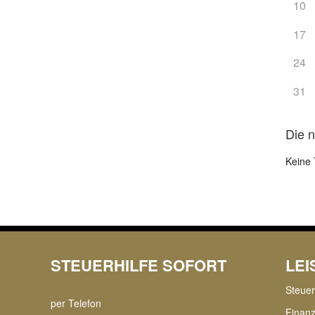
10
17
24
31
Die 
Keine 
STEUERHILFE SOFORT
LE
Steue
per Telefon
Finan