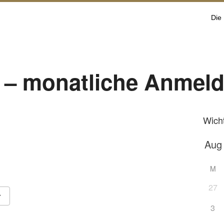
Die
 – monatliche Anmel
Wich
M
27
3
Google Kalender
iCalendar