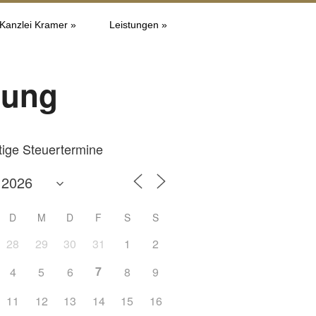
 Kanzlei Kramer »
Leistungen »
dung
tige Steuertermine
D
M
D
F
S
S
28
29
30
31
1
2
7
4
5
6
8
9
Office 365
Outlook L
11
12
13
14
15
16