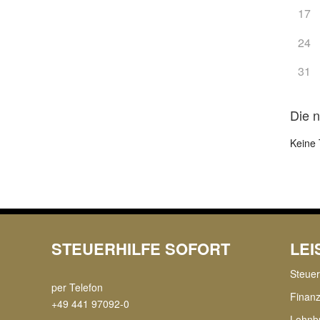
17
24
31
Die 
Keine 
STEUERHILFE SOFORT
LE
Steue
per Telefon
Finan
+49 441 97092-0
Lohnb