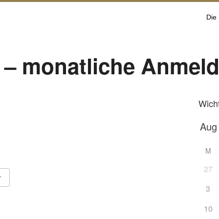
Die
 – monatliche Anmel
Wich
M
27
3
Google Kalender
iCalendar
10