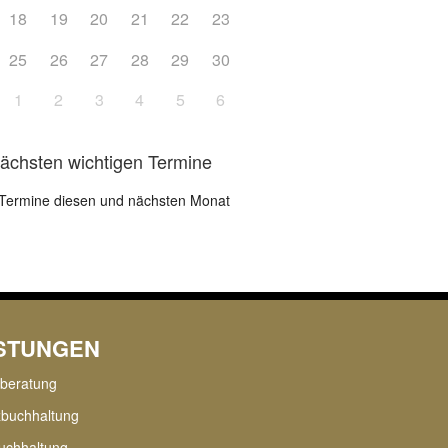
18
19
20
21
22
23
25
26
27
28
29
30
1
2
3
4
5
6
nächsten wichtigen Termine
Termine diesen und nächsten Monat
ISTUNGEN
rberatung
zbuchhaltung
uchhaltung