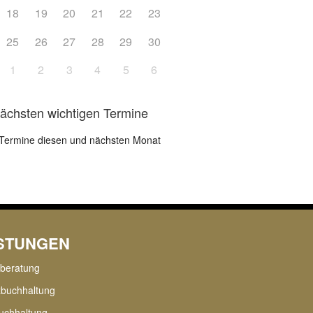
18
19
20
21
22
23
25
26
27
28
29
30
1
2
3
4
5
6
nächsten wichtigen Termine
Termine diesen und nächsten Monat
ISTUNGEN
rberatung
zbuchhaltung
uchhaltung