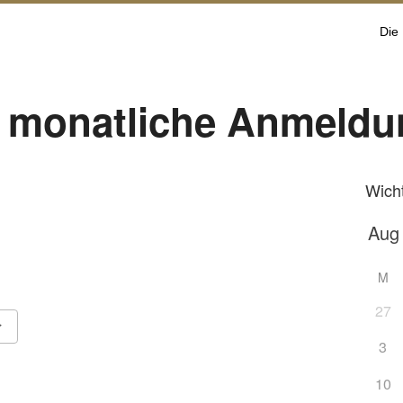
Die
 monatliche Anmeldu
Wich
M
27
3
Google Kalender
iCalendar
10