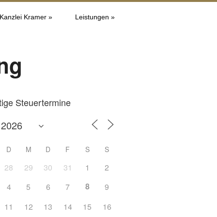
 Kanzlei Kramer »
Leistungen »
ng
tige Steuertermine
D
M
D
F
S
S
28
29
30
31
1
2
8
4
5
6
7
9
Office 365
Outlook L
11
12
13
14
15
16