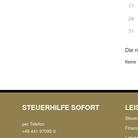
17
24
31
Die 
Keine 
STEUERHILFE SOFORT
LE
Steue
per Telefon
Finan
+49 441 97092-0
Lohnb