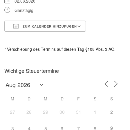
02.06.2020
Ganztägig
ZUM KALENDER HINZUFÜGEN
ICS herunterladen
Google Kalender
* Verschiebung des Termins auf diesen Tag §108 Abs. 3 AO.
Wichtige Steuertermine
M
D
M
D
F
S
S
27
28
29
30
31
1
2
9
3
4
5
6
7
8