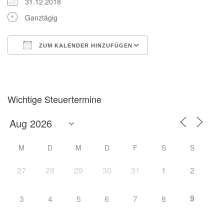
31.12.2018
Ganztägig
ZUM KALENDER HINZUFÜGEN
ICS herunterladen
Google Kalender
Wichtige Steuertermine
M
D
M
D
F
S
S
27
28
29
30
31
1
2
9
3
4
5
6
7
8