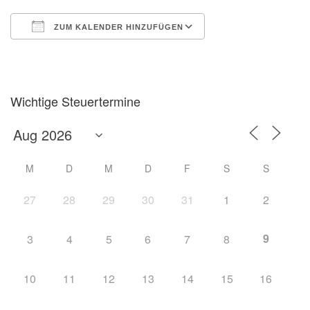
ZUM KALENDER HINZUFÜGEN
ICS herunterladen
Google Kalender
Wichtige Steuertermine
M
D
M
D
F
S
S
27
28
29
30
31
1
2
9
3
4
5
6
7
8
10
11
12
13
14
15
16