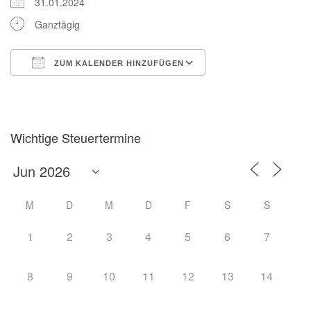
31.01.2024
Ganztägig
ZUM KALENDER HINZUFÜGEN
ICS herunterladen
Google Kalender
Wichtige Steuertermine
M
D
M
D
F
S
S
1
2
3
4
5
6
7
8
9
10
11
12
13
14