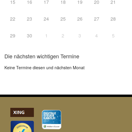
15
16
17
18
19
20
21
22
23
24
25
26
27
28
29
30
1
2
3
4
5
Die nächsten wichtigen Termine
Keine Termine diesen und nächsten Monat