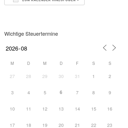
ZUM KALENDER HINZUFÜGEN
ICS herunterladen
Google Kalender
iCalendar
Office 365
Outlook Live
Wichtige Steuertermine
M
D
M
D
F
S
S
27
28
29
30
31
1
2
6
3
4
5
7
8
9
10
11
12
13
14
15
16
17
18
19
20
21
22
23