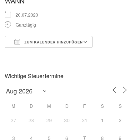
WANN
20.07.2020
Ganztägig
ZUM KALENDER HINZUFÜGEN
ICS herunterladen
Google Kalender
Wichtige Steuertermine
M
D
M
D
F
S
S
27
28
29
30
31
1
2
7
3
4
5
6
8
9