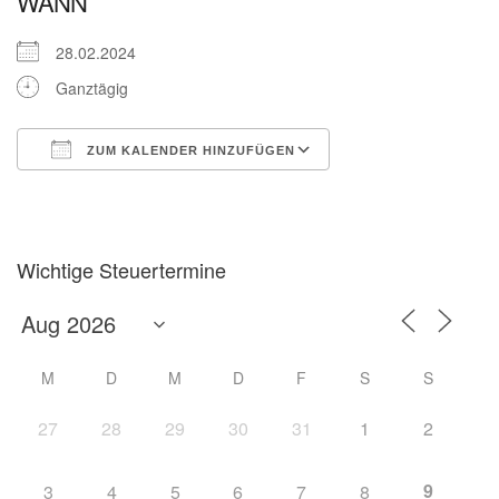
WANN
28.02.2024
Ganztägig
ZUM KALENDER HINZUFÜGEN
ICS herunterladen
Google Kalender
Wichtige Steuertermine
M
D
M
D
F
S
S
27
28
29
30
31
1
2
9
3
4
5
6
7
8