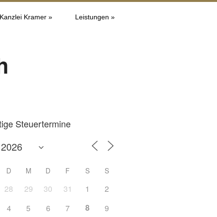
 Kanzlei Kramer »
Leistungen »
h
tige Steuertermine
D
M
D
F
S
S
28
29
30
31
1
2
8
4
5
6
7
9
Office 365
Outlook L