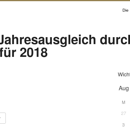
Die
Jahresausgleich durc
für 2018
Wich
M
27
3
Google Kalender
iCalendar