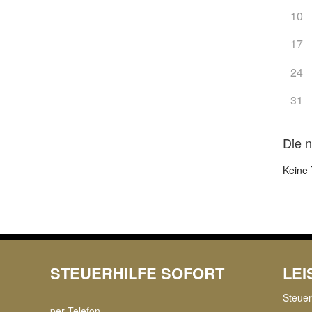
10
17
24
31
Die 
Keine 
STEUERHILFE SOFORT
LE
Steue
per Telefon