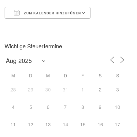
ZUM KALENDER HINZUFÜGEN
ICS herunterladen
Google Kalender
Wichtige Steuertermine
M
D
M
D
F
S
S
28
29
30
31
1
2
3
4
5
6
7
8
9
10
11
12
13
14
15
16
17