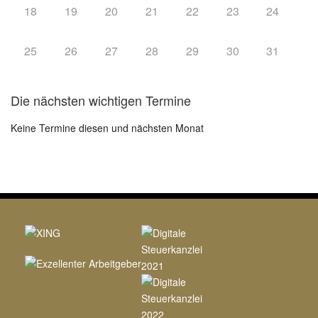
18
19
20
21
22
23
24
25
26
27
28
29
30
31
Die nächsten wichtigen Termine
Keine Termine diesen und nächsten Monat