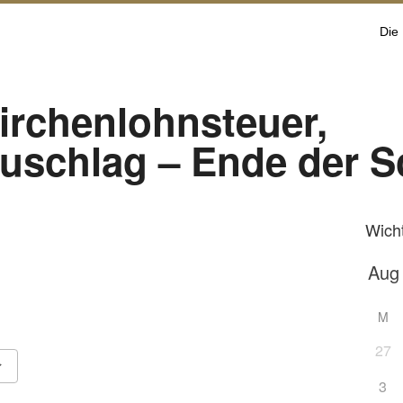
Die
irchenlohnsteuer,
zuschlag – Ende der S
Wich
M
27
3
Google Kalender
iCalendar