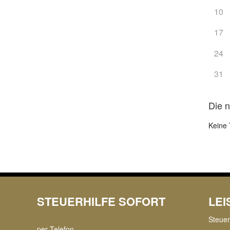
10
17
24
31
Die 
Keine 
STEUERHILFE SOFORT
LE
Steue
per Telefon