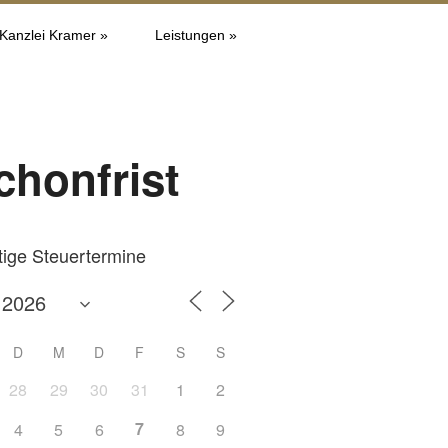
 Kanzlei Kramer »
Leistungen »
chonfrist
tige Steuertermine
D
M
D
F
S
S
28
29
30
31
1
2
7
4
5
6
8
9
Office 365
Outlook L