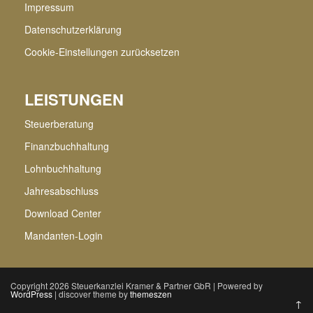
Impressum
Datenschutzerklärung
Cookie-Einstellungen zurücksetzen
LEISTUNGEN
Steuerberatung
Finanzbuchhaltung
Lohnbuchhaltung
Jahresabschluss
Download Center
Mandanten-Login
Copyright 2026 Steuerkanzlei Kramer & Partner GbR | Powered by
WordPress
| discover theme by
themeszen
↑