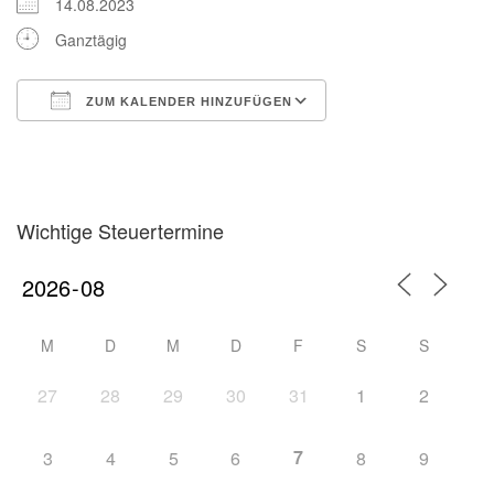
14.08.2023
Ganztägig
ZUM KALENDER HINZUFÜGEN
ICS herunterladen
Google Kalender
iCalendar
Office 365
Outlook Live
Wichtige Steuertermine
M
D
M
D
F
S
S
27
28
29
30
31
1
2
7
3
4
5
6
8
9