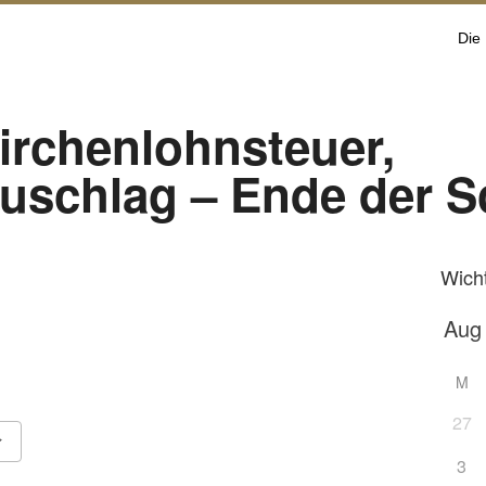
Die
irchenlohnsteuer,
zuschlag – Ende der S
Wich
M
27
3
Google Kalender
iCalendar