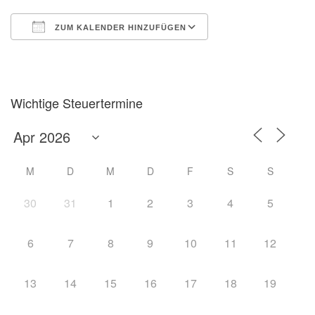
ZUM KALENDER HINZUFÜGEN
ICS herunterladen
Google Kalender
Wichtige Steuertermine
M
D
M
D
F
S
S
30
31
1
2
3
4
5
6
7
8
9
10
11
12
13
14
15
16
17
18
19